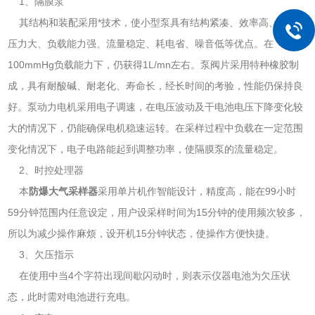
1、隔膜泵
其结构和装配采用*技术，使小型泵具有结构紧凑、效率高、抽气
压力大、负载能力强、流量稳定、耗电省、噪音低等优点。在
100mmHg负载能力下，仍获得1L/mn左右。泵阀片采用特种橡胶制
成，具有耐酸碱、耐老化、寿命长，经长时间的考验，性能仍保持良
好。泵动力电机采用电子调速，在电压波动及干电池电压下降变化较
大的情况下，仍能确保电机稳速运转。在采样过程中负载在一定范围
变化情况下，电子电路能起到调整功率，使隔膜泵的流量稳定。
2、时控处理器
本
防爆大气采样器
采用单片机作智能设计，精度高，能在99小时
59分钟范围内任意设定，用户设采样时间为15分钟的使用频次较多，
所以为减少操作麻烦，设开机15分钟状态，使操作方便快捷。
3、欠压指示
在使用中当4个字符出现间歇闪动时，则表示仪器电池为欠压状
态，此时需对电池进行充电。