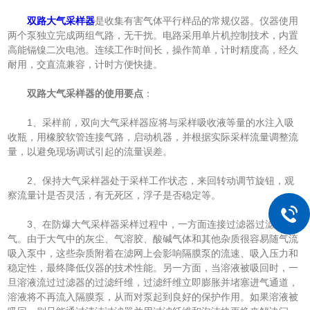
双路大气采样器
是收集有害气体平行样品的常规仪器。仪器使用
两个泵独立完成两组气路，无干扰。电路采用单片机控制技术，内置
高能镉镍二次电池。连续工作时间长，操作简单，计时精度高，经久
耐用，交直流兼容，计时方便快捷。
双路大气采样器的使用要点
：
1、采样前，双向大气采样器应将与采样吸收液等量的水注入吸
收瓶，用橡胶软管连接气路，启动机器，并根据实际采样流量调整流
量，以避免现场调试引起的流量误差。
2、保持大气采样器处于采样工作状态，来回转动调节旋钮，观
察流量计是否灵活，有无死区，浮子是否稳定等。
3、在防爆大气采样器采样过程中，一方面连接过滤器过滤空
气。由于大气中的灰尘、气溶胶、酸碱气体和其他杂质很容易随气流
吸入泵中，这些杂质附着在滤网上会影响隔膜泵的流速、吸入压力和
稳定性，最终降低仪器的技术性能。另一方面，当溶液被吸回时，一
旦溶液流过过滤器的过滤纤维，过滤纤维立即膨胀并堵塞进气通道，
溶液将不再流入隔膜泵，从而对泵起到良好的保护作用。如果溶液被