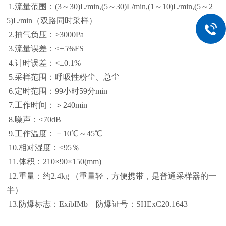
1.流量范围：(3
～
30)L/min,(5
～
30)L/min,(1
～
10)L/min,(5
～
2
5)L/min（双路同时采样）
2.抽气负压：>3000Pa
3.流量误差：<±5%FS
4.计时误差：<±0.1%
5.采样范围：呼吸性粉尘、总尘
6.定时范围：99小时59分min
7.工作时间：＞240min
8.噪声：<70dB
9.工作温度：－10℃～45℃
10.相对湿度：≤95％
11.体积：210×90×150(mm)
12.重量：约2.4kg （重量轻，方便携带，是普通采样器的一
半）
13.
防爆标志：
ExibIMb
防爆证号：
SHExC20.1643