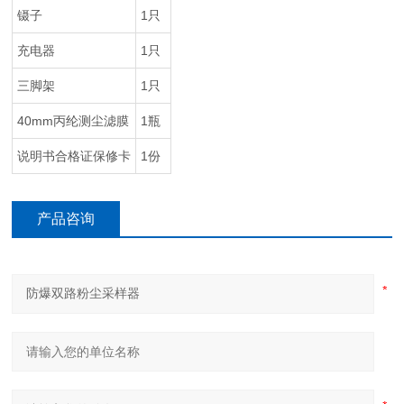
镊子
1只
充电器
1只
三脚架
1只
40mm丙纶测尘滤膜
1瓶
说明书合格证保修卡
1份
产品咨询