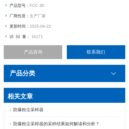
企业，大专院校检测呼吸性粉尘和总尘的较为实用的双路防爆粉
产品型号：
FCC-30
尘采样仪器。
厂商性质：
生产厂家
更新时间：
2025-04-22
访 问 量：
16171
产品咨询
联系我们
产品分类
相关文章
防爆粉尘采样器
防爆粉尘采样器的采样结果如何解读和分析？