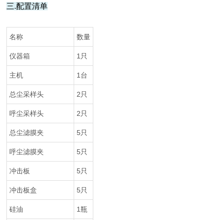
三.配置清单
名称
数量
仪器箱
1只
主机
1台
总尘采样头
2只
呼尘采样头
2只
总尘滤膜夹
5只
呼尘滤膜夹
5只
冲击板
5只
冲击板盒
5只
硅油
1瓶