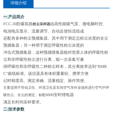
详细介绍
一.产品简介
FCC-30防爆双路
由高性能吸气泵、微电脑时控、
粉尘采样器
电池电压显示、流量调节、自动反馈恒流组成
还配有多种粉尘预捕集器。其中用于测定总粉尘浓度的全尘
预捕集器；另一种用于测定呼吸性粉尘浓度的
冲击式预捕集器，这种预捕搜集器能对危害人体的呼吸性粉
尘和非呼吸性粉尘进行分离，能一次采集可兼
得呼吸性和非呼吸性二种粉尘样本，其分离效率达到“BMR
C"曲线标准。该仪器具有体积
重量轻、携带方便
记时精度高、测定准确、流量稳定、操作简便。
主要适用于劳动卫生、环境卫生及车间空气等作业场所进行空气中呼
6600安时锂电器
吸性尘、全尘的测定。标配
满足长时间采样要求。
二.技术参数