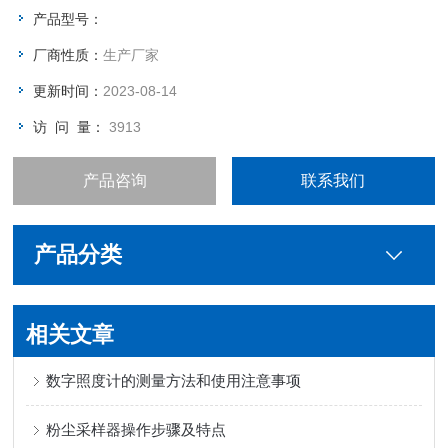
迎和好评。配备职业卫生，环境监测，公共卫生，室内检测所需
产品型号：
检测仪器、实验室仪器和耗材。产品均获得国内计量许可。并代
厂商性质：
生产厂家
理经销美国RAE
更新时间：
2023-08-14
访 问 量：
3913
产品咨询
联系我们
产品分类
相关文章
数字照度计的测量方法和使用注意事项
粉尘采样器操作步骤及特点