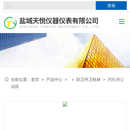
当前位置：
首页
>
产品中心
> >
职卫环卫耗材
>
丙纶测尘
滤膜