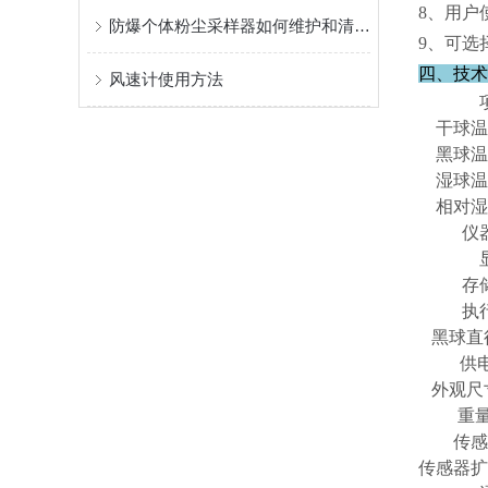
8、用户
防爆个体粉尘采样器如何维护和清洗？
9、可选
四、技术
风速计使用方法
干球温
黑球温
湿球温
相对湿
仪
存
执
黑球直
供
外观尺
重
传感
传感器扩