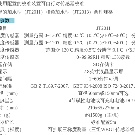
使用配置的校准装置可自行对传感器校准
择的加水型（JT2011）和免加水型（JT2013）两种规格
参数：
项目
JT2011
度传感器
测量范围:0~120℃ 精度:0.5℃（0.2℃@10℃~40℃） 
度传感器
测量范围:0~120℃ 精度:0.5℃（0.2℃@10℃~40℃） 
度传感器
范围:0~120℃ 精度:0.5℃ 分辨率:0.1℃（仅
度传感器
0~99.99RH 精度:±3%读数
器存储
SD存储卡
显示
2.8英寸液晶显示屏
储间隔
1~60分钟可调
行标准
GB Z T189.7-2007、GBT 934-2008 ISO 7243-201
径（mm）
直径50mm或150mm可选
电/电池
4节碱性电池或可充电电池/DC9
寸（mm）
210x65x270mm
量（g）
约1500g（主机）
器延长
标准配置5m
展（梯度）
可扩展三梯度测量（三组WBGT传感器