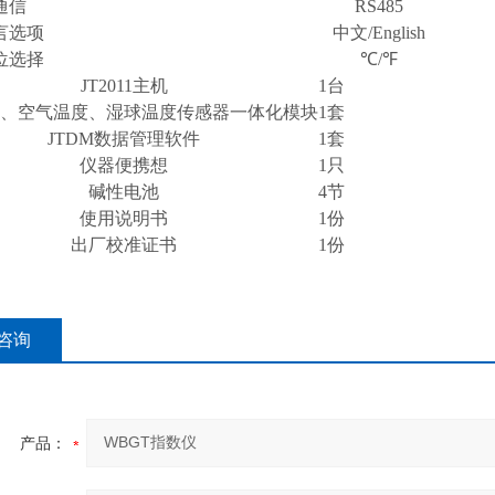
通信
RS485
言选项
中文/English
位选择
℃/℉
JT2011主机
1台
、空气温度、湿球温度传感器一体化模块
1套
JTDM数据管理软件
1套
仪器便携想
1只
碱性电池
4节
使用说明书
1份
出厂校准证书
1份
咨询
产品：